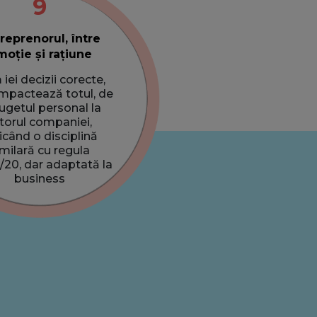
9
reprenorul, între
oție și rațiune
iei decizii corecte,
impactează totul, de
bugetul personal la
itorul companiei,
icând o disciplină
imilară cu regula
/20, dar adaptată la
business