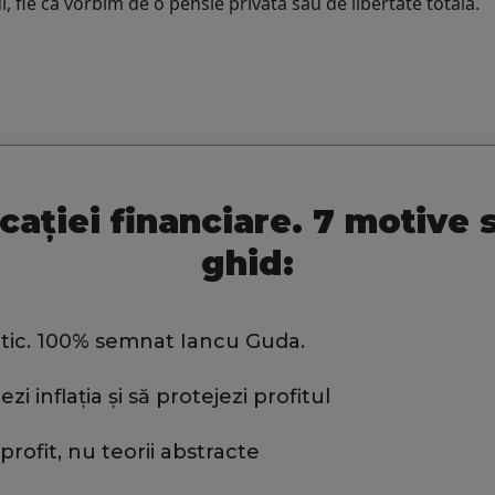
ul, fie că vorbim de o pensie privata sau de libertate totală.
ției financiare. 7 motive 
ghid:
ctic. 100% semnat Iancu Guda.
i inflația și să protejezi profitul
 profit, nu teorii abstracte