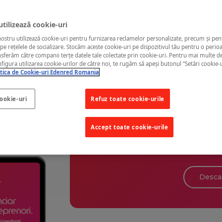
Companie
tilizează cookie-uri
ostru utilizează cookie-uri pentru furnizarea reclamelor personalizate, precum și pen
E-mail
*
 pe rețelele de socializare. Stocăm aceste cookie-uri pe dispozitivul tău pentru o perio
nsferăm către companii terțe datele tale colectate prin cookie-uri. Pentru mai multe de
figura utilizarea cookie-urilor de către noi, te rugăm să apeși butonul “Setări cookie-u
itica de Cookie-uri Edenred Romania
Sunt de acord să primesc mesaje comerc
de prelucrare a datelor
.
cookie-uri
Refuz toate cookie-urile
i Ideea de
Sunt de acord să fiu contactat telefonic 
personalizata legata de produsele si ser
 Iancu Guda
Accept toate cookie-urile
Am luat la cunoștință
Politica Edenred d
Puteți să vă dezabonați de la aceste com
Dezabonare din partea de jos a oricărui 