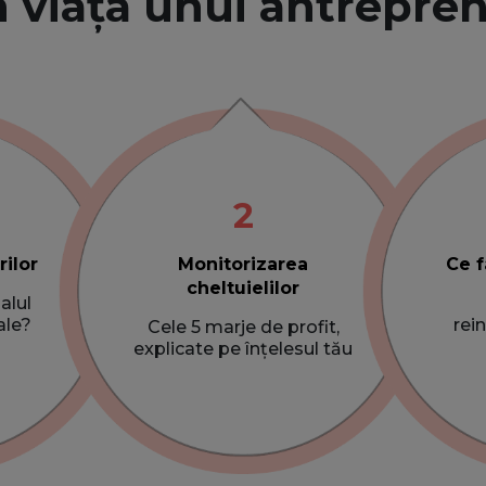
n viața unui antrepre
2
rilor
Monitorizarea
Ce f
cheltuielilor
alul
ale?
rei
Cele 5 marje de profit,
explicate pe înțelesul tău