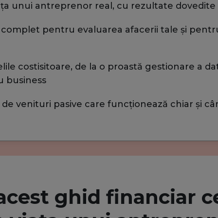
ța unui antreprenor real, cu rezultate dovedite
 complet pentru evaluarea afacerii tale și pentru 
elile costisitoare, de la o proastă gestionare a da
u business
 de venituri pasive care funcționează chiar și câ
cest ghid financiar c