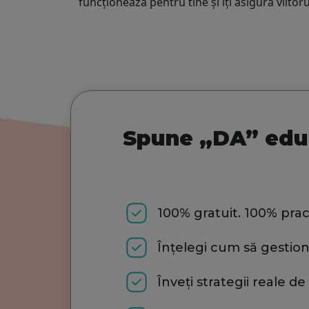
funcționează pentru tine și îți asigură viitor
Spune „DA” educa
100% gratuit. 100% pra
Înțelegi cum să gestionez
Înveți strategii reale de