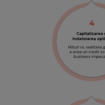
4
Capitalizarea 
îndatorarea opt
Mituri vs. realitate,
a avea un credit sc
business impeca