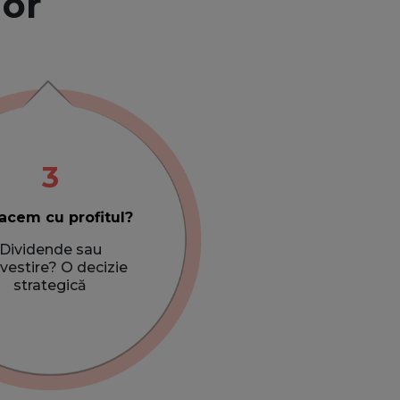
nor
3
acem cu profitul?
Dividende sau
nvestire? O decizie
strategică