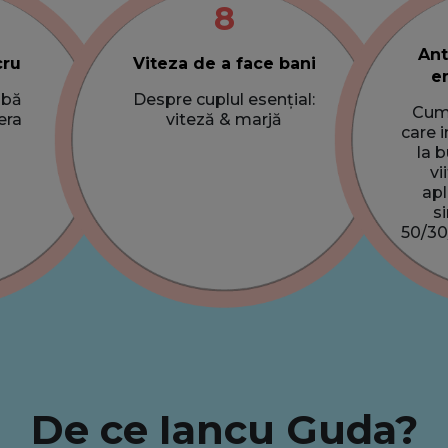
8
Ant
cru
Viteza de a face bani
em
abă
Despre cuplul esențial:
Cum 
era
viteză & marjă
care 
la 
vi
apl
s
50/30
De ce Iancu Guda?