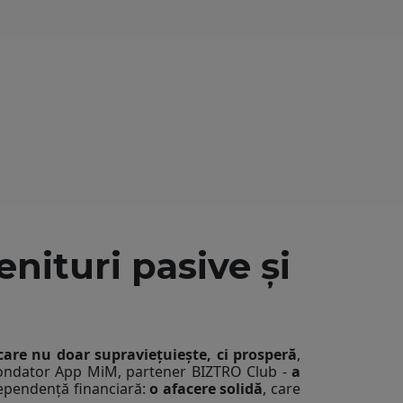
nituri pasive și
care nu doar supraviețuiește, ci prosperă
,
 Fondator App MiM, partener BIZTRO Club -
a
dependență financiară:
o afacere solidă
, care