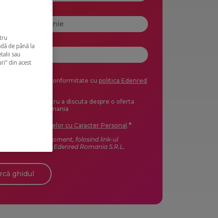
CUI
*
tru
Telefon
*
adă de până la
talii sau
ri” din acest
iale pe email, în conformitate cu
politica Edenred
sau prin email pentru a discuta despre o oferta
viciile Edenred Romania
*
e Prelucrare a Datelor cu Caracter Personal
.
unicări în orice moment, folosind link-ul
e-mail primit de la Edenred Romania S.R.L.