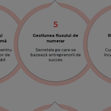
5
și
Gestiunea fluxului de
R
imă
numerar
 pentru
Secretele pe care se
Cum
or de
bazează antreprenorii de
înc
bil
succes