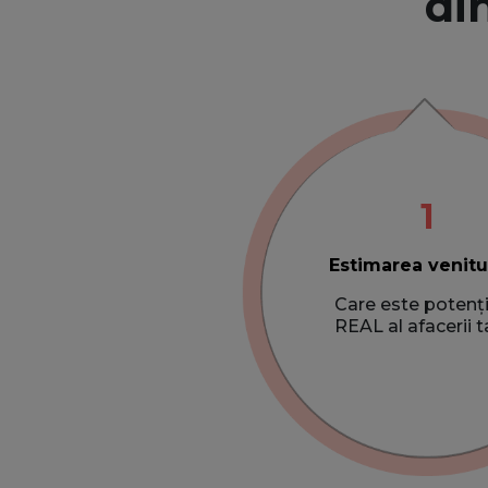
di
1
Estimarea venitu
Care este potenți
REAL al afacerii t