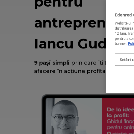
pentru
Edenred u
antreprenori |
Website-ul n
distribuirea
12 luni. Tra
Iancu Guda
pentru a con
banner.
Pol
Setări 
9 pași simpli
prin care îți transform
afacere în acțiune profitabilă de la