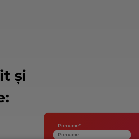
it şi
e:
r
Prenume
*