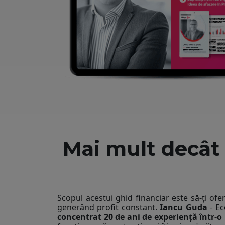
Mai mult decât 
Scopul acestui ghid financiar este să-ți ofe
generând profit constant.
Iancu Guda
- Ec
concentrat 20 de ani de experiență într-o